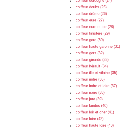
coiffeur dordogne (24)
coiffeur doubs (25)
coiffeur drôme (26)
coiffeur eure (27)
coiffeur eure et loir (28)
coiffeur finistère (29)
coiffeur gard (30)
coiffeur haute garonne (31)
coiffeur gers (32)
coiffeur gironde (33)
coiffeur hérault (34)
coiffeur ille et vilaine (35)
coiffeur indre (36)
coiffeur indre et loire (37)
coiffeur isère (38)
coiffeur jura (39)
coiffeur landes (40)
coiffeur loir et cher (41)
coiffeur loire (42)
coiffeur haute loire (43)