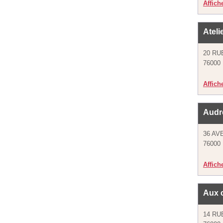
Affich
Ateli
20 RU
76000
Affich
Audr
36 AV
76000
Affich
Aux 
14 R