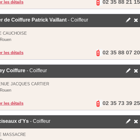
02 35 88 21 15
er les détails
er de Coiffure Patrick Vaillant
- Coiffeur
E CAUCHOISE
 Rouen
02 35 88 07 20
er les détails
ey Coiffure
- Coiffeur
ENUE JACQUES CARTIER
 Rouen
02 35 73 39 25
er les détails
ciseaux d'Ys
- Coiffeur
UE MASSACRE