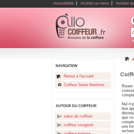
|
|
Accessibilité
Accéder au menu
Accéder au
e
A
NAVIGATION
Coif
Retour à l'accueil
Coiffeur Seine Maritime
Rouen e
croissa
compte
Nul n’
AUTOUR DU COIFFEUR
leur ap
désireu
salon de coiffure
que ce 
compter
coiffeur visagiste
une for
recher
coiffeur homme