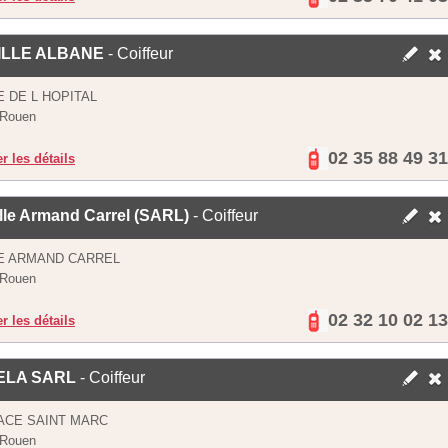
ILLE ALBANE
- Coiffeur
E DE L HOPITAL
 Rouen
02 35 88 49 31
er les détails
lle Armand Carrel (SARL)
- Coiffeur
E ARMAND CARREL
 Rouen
02 32 10 02 13
er les détails
ELA SARL
- Coiffeur
ACE SAINT MARC
 Rouen