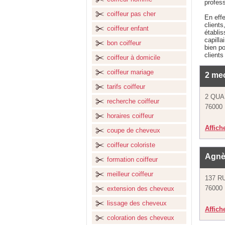
profess
coiffeur pas cher
En effe
clients
coiffeur enfant
établi
capilla
bon coiffeur
bien po
clients
coiffeur à domicile
coiffeur mariage
2 me
tarifs coiffeur
2 QUA
recherche coiffeur
76000
horaires coiffeur
Affich
coupe de cheveux
coiffeur coloriste
Agnè
formation coiffeur
meilleur coiffeur
137 R
76000
extension des cheveux
lissage des cheveux
Affich
coloration des cheveux