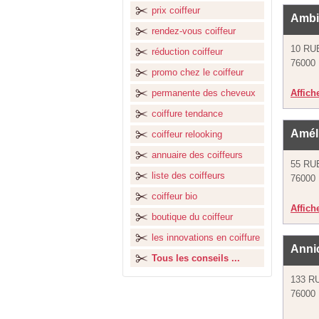
prix coiffeur
Ambi
rendez-vous coiffeur
10 RU
réduction coiffeur
76000
promo chez le coiffeur
permanente des cheveux
Affich
coiffure tendance
Améli
coiffeur relooking
annuaire des coiffeurs
55 RU
liste des coiffeurs
76000
coiffeur bio
Affich
boutique du coiffeur
les innovations en coiffure
Annic
Tous les conseils ...
133 R
76000