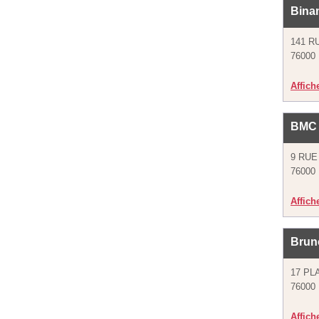
Bina
141 R
76000
Affich
BMC
9 RUE
76000
Affich
Brun
17 PL
76000
Affich