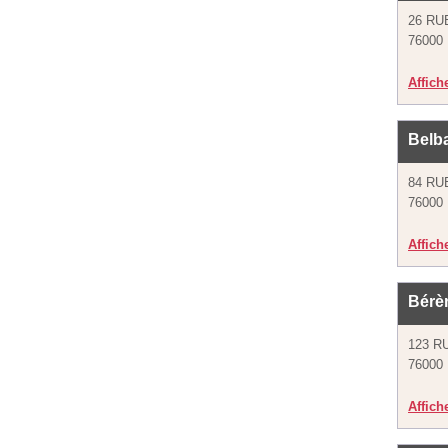
26 RU
76000
Affich
Belb
84 RU
76000
Affich
Bérèn
123 R
76000
Affich