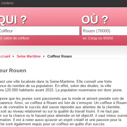
 contenu
QUI ?
OÙ ?
x: salon de coiffure
ex: Cergy ou 95000
ccueil
Seine Maritime
Coiffeur Rouen
feur Rouen
st une ville localisée dans la Seine-Maritime. Elle connaît une forte
nce du nombre de sa population. En effet, selon des études, la ville
ra 120.000 habitants avant 2015. La population rouennaise est donc jeune.
ignore que les jeunes sont passionnés par la mode et aiment prendre soin de
parence. Ainsi, un coiffeur à Rouen est loin de s’ennuyer. Un coiffeur à Rouen
x de connaître le succès doit savoir répondre aux attentes de la clientèle,
soit au niveau relationnel ou sur la qualité du travail fourni. Il ne faut pas
 sur la chance ou le hasard pour atteindre un tel objectif, il vaut mieux suivr
mation. Il est à noter aussi qu'avoir un esprit créatif et une passion pour la
che sont également requis pour un coiffeur en quête d'un succès