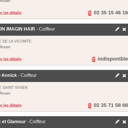
 Rouen
02 35 15 46 16
er les détails
N IMAGIN HAIR
- Coiffeur
E DE LA VICOMTE
 Rouen
indisponible
er les détails
e Annick
- Coiffeur
E SAINT VIVIEN
 Rouen
02 35 71 58 66
er les détails
c et Glamour
- Coiffeur