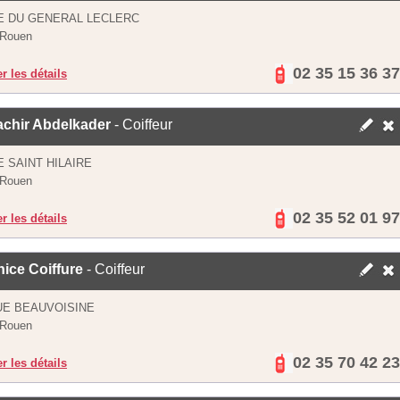
E DU GENERAL LECLERC
 Rouen
02 35 15 36 37
er les détails
achir Abdelkader
- Coiffeur
E SAINT HILAIRE
 Rouen
02 35 52 01 97
er les détails
ice Coiffure
- Coiffeur
UE BEAUVOISINE
 Rouen
02 35 70 42 23
er les détails