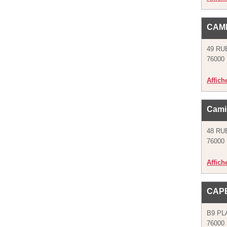
CAM
49 RU
76000
Affich
Cami
48 RU
76000
Affich
CAP
B9 PL
76000