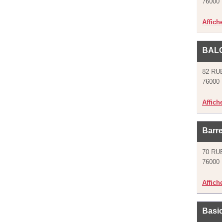
76000
Affich
BALO
82 RU
76000
Affich
Barr
70 RU
76000
Affich
Basi