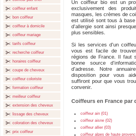
Un coiffeur bio est un prof
exclusivement des produi
coiffeur enfant
masques, les crèmes de coiff
bon coiffeur
est utilisé sont tous à bas
coiffeur à domicile
d’allergie sont ainsi presq
plus sensibles.
coiffeur mariage
tarifs coiffeur
Si les services d’un coiffe
vous est facile de trouve
recherche coiffeur
régions de France. Il faut
horaires coiffeur
bonne source d’informa
d’adresse. Notre annuair
coupe de cheveux
disposition pour vous ai
coiffeur coloriste
suffiront pour que vous trou
convenir.
formation coiffeur
meilleur coiffeur
Coiffeurs en France par
extension des cheveux
coiffeur ain (01)
lissage des cheveux
coiffeur aisne (02)
coloration des cheveux
coiffeur allier (03)
prix coiffeur
coiffeur alpes de haute proven