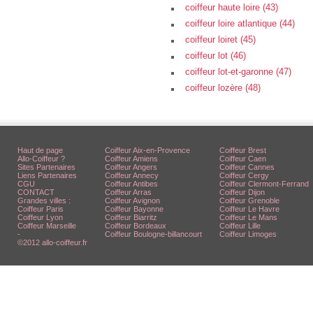
coiffeur haute loire (43)
coiffeur loire atlantique (44)
coiffeur loiret (45)
coiffeur lot (46)
coiffeur lot-et-garonne (47)
coiffeur lozère (48)
Haut de page
Coiffeur Aix-en-Provence
Coiffeur Brest
Allo-Coiffeur ?
Coiffeur Amiens
Coiffeur Caen
Sites Partenaires
Coiffeur Angers
Coiffeur Cannes
Liens Partenaires
Coiffeur Annecy
Coiffeur Cergy
CGU
Coiffeur Antibes
Coiffeur Clermont-Ferrand
CONTACT
Coiffeur Arras
Coiffeur Dijon
Grandes villes :
Coiffeur Avignon
Coiffeur Grenoble
Coiffeur Paris
Coiffeur Bayonne
Coiffeur Le Havre
Coiffeur Lyon
Coiffeur Biarritz
Coiffeur Le Mans
Coiffeur Marseille
Coiffeur Bordeaux
Coiffeur Lille
-
Coiffeur Boulogne-billancourt
Coiffeur Limoges
©2012 allo-coiffeur.fr