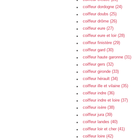
coiffeur dordogne (24)
coiffeur doubs (25)
coiffeur drôme (26)
coiffeur eure (27)
coiffeur eure et loir (28)
coiffeur finistère (29)
coiffeur gard (30)
coiffeur haute garonne (31)
coiffeur gers (32)
coiffeur gironde (33)
coiffeur hérault (34)
coiffeur ille et vilaine (35)
coiffeur indre (36)
coiffeur indre et loire (37)
coiffeur isère (38)
coiffeur jura (39)
coiffeur landes (40)
coiffeur loir et cher (41)
coiffeur loire (42)