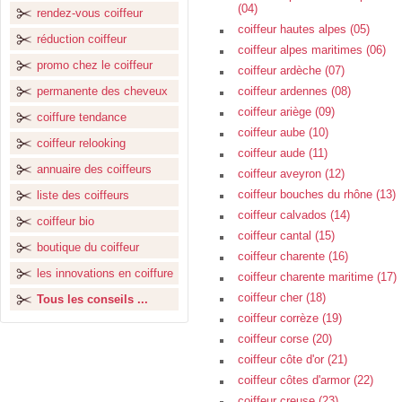
(04)
rendez-vous coiffeur
coiffeur hautes alpes (05)
réduction coiffeur
coiffeur alpes maritimes (06)
promo chez le coiffeur
coiffeur ardèche (07)
permanente des cheveux
coiffeur ardennes (08)
coiffeur ariège (09)
coiffure tendance
coiffeur aube (10)
coiffeur relooking
coiffeur aude (11)
annuaire des coiffeurs
coiffeur aveyron (12)
coiffeur bouches du rhône (13)
liste des coiffeurs
coiffeur calvados (14)
coiffeur bio
coiffeur cantal (15)
boutique du coiffeur
coiffeur charente (16)
les innovations en coiffure
coiffeur charente maritime (17)
coiffeur cher (18)
Tous les conseils ...
coiffeur corrèze (19)
coiffeur corse (20)
coiffeur côte d'or (21)
coiffeur côtes d'armor (22)
coiffeur creuse (23)