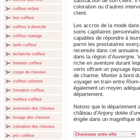
satisfaction de son client. I
coloration ou d’autres interv
coiffeur enfant
client.
bon coiffeur
Les accros de la mode dans l
coiffeur à domicile
soins capillaires personnali
coiffeur mariage
capables de répondre à leurs 
parmi les prestataires exerç
tarifs coiffeur
recensés dans cet annuaire.
recherche coiffeur
dans la région d’Auvergne. 
riche en aventure durant leq
horaires coiffeur
verts offrant un paysage épo
coupe de cheveux
de charme. Monter à bord du
coiffeur coloriste
voyager en train entre Riom
également un moyen adéquat
formation coiffeur
département.
meilleur coiffeur
Notons que le département 
extension des cheveux
château d’Anjony dotée d’une 
lissage des cheveux
érigée dans un magnifique d
coloration des cheveux
prix coiffeur