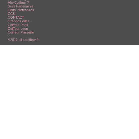
Allo-Coiffeur ?
Sites Partenaires
Liens Partenaires
CGU
CONTACT
Grandes villes :
Coiffeur Paris
Coiffeur Lyon
Coiffeur Marseille
-
©2012 allo-coiffeur.fr