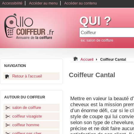
|
|
Accessibilité
Accéder au menu
Accéder au contenu
QUI ?
ex: salon de coiffure
Accueil
Coiffeur Cantal
NAVIGATION
Coiffeur Cantal
Retour à l'accueil
AUTOUR DU COIFFEUR
Mettre en valeur la beauté 
cheveux est la mission premi
salon de coiffure
d’un énorme défi, car si le c
style de coupe qui lui convien
coiffeur visagiste
selon son type de chevelure, l
coiffeur homme
précise et ne doit faire aucun
coiffeur pas cher