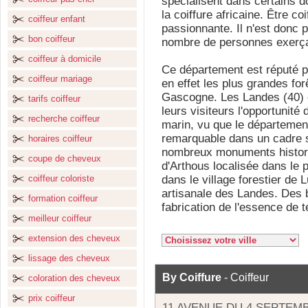
spécialisent dans certains
la coiffure africaine. Être co
coiffeur enfant
passionnante. Il n'est donc 
bon coiffeur
nombre de personnes exerça
coiffeur à domicile
Ce département est réputé po
coiffeur mariage
en effet les plus grandes fo
Gascogne. Les Landes (40) of
tarifs coiffeur
leurs visiteurs l'opportunité 
recherche coiffeur
marin, vu que le départemen
remarquable dans un cadre 
horaires coiffeur
nombreux monuments histori
coupe de cheveux
d'Arthous localisée dans le 
coiffeur coloriste
dans le village forestier de 
artisanale des Landes. Des b
formation coiffeur
fabrication de l'essence de t
meilleur coiffeur
extension des cheveux
lissage des cheveux
By Coiffure
- Coiffeur
coloration des cheveux
prix coiffeur
11 AVENUE DU 4 SEPTEM