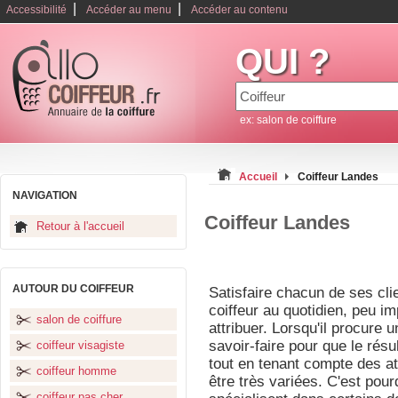
|
|
Accessibilité
Accéder au menu
Accéder au contenu
QUI ?
ex: salon de coiffure
Accueil
Coiffeur Landes
NAVIGATION
Coiffeur Landes
Retour à l'accueil
AUTOUR DU COIFFEUR
Satisfaire chacun de ses clie
coiffeur au quotidien, peu imp
salon de coiffure
attribuer. Lorsqu'il procure u
savoir-faire pour que le résul
coiffeur visagiste
tout en tenant compte des at
coiffeur homme
être très variées. C'est pour
coiffeur pas cher