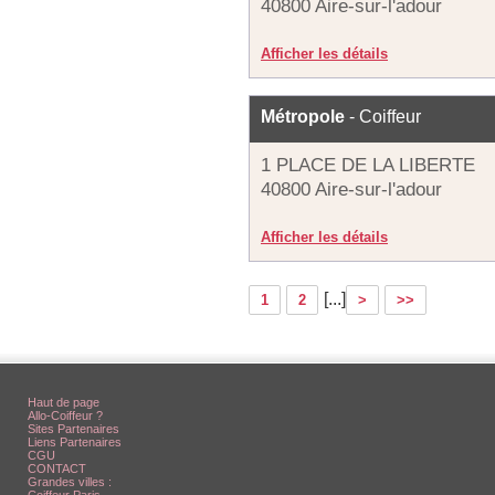
40800 Aire-sur-l'adour
Afficher les détails
Métropole
- Coiffeur
1 PLACE DE LA LIBERTE
40800 Aire-sur-l'adour
Afficher les détails
[...]
1
2
>
>>
Haut de page
Allo-Coiffeur ?
Sites Partenaires
Liens Partenaires
CGU
CONTACT
Grandes villes :