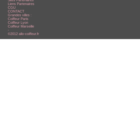
Sites Partenaires
Liens Partenaires
CGU
CONTACT
Grandes villes :
Coiffeur Paris
Coiffeur Lyon
Coiffeur Marseille
-
©2012 allo-coiffeur.fr