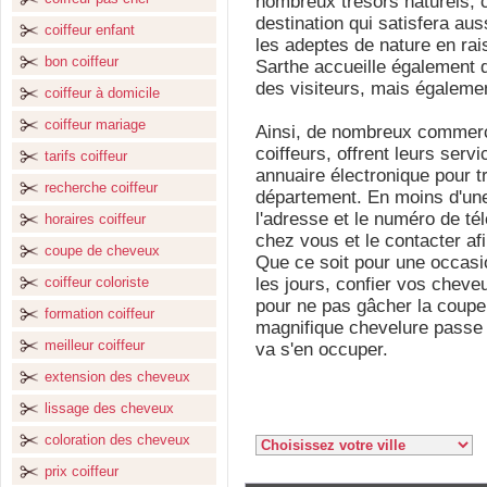
nombreux trésors naturels, cu
destination qui satisfera aus
coiffeur enfant
les adeptes de nature en ra
bon coiffeur
Sarthe accueille également
des visiteurs, mais égaleme
coiffeur à domicile
coiffeur mariage
Ainsi, de nombreux commerce
coiffeurs, offrent leurs servi
tarifs coiffeur
annuaire électronique pour t
recherche coiffeur
département. En moins d'une
l'adresse et le numéro de té
horaires coiffeur
chez vous et le contacter afi
coupe de cheveux
Que ce soit pour une occasio
coiffeur coloriste
les jours, confier vos cheveu
pour ne pas gâcher la coupe
formation coiffeur
magnifique chevelure passe 
meilleur coiffeur
va s'en occuper.
extension des cheveux
lissage des cheveux
coloration des cheveux
prix coiffeur