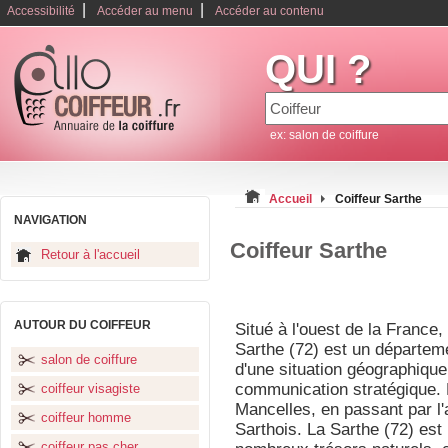
|
|
Accessibilité
Accéder au menu
Accéder au contenu
QUI ?
ex: salon de coiffure
Accueil
Coiffeur Sarthe
NAVIGATION
Coiffeur Sarthe
Retour à l'accueil
AUTOUR DU COIFFEUR
Situé à l'ouest de la France,
Sarthe (72) est un départem
salon de coiffure
d'une situation géographique 
communication stratégique. D
coiffeur visagiste
Mancelles, en passant par l
coiffeur homme
Sarthois. La Sarthe (72) es
coiffeur pas cher