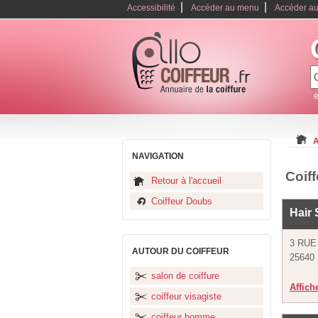
|
|
Accessibilité
Accéder au menu
Accéder au
e
A
NAVIGATION
Coif
Retour à l'accueil
Coiffeur Doubs
Hair 
3 RUE
AUTOUR DU COIFFEUR
25640
salon de coiffure
Affich
coiffeur visagiste
coiffeur homme