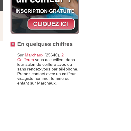
En quelques chiffres
Sur
Marchaux
(25640),
2
Coiffeurs
vous accueillent dans
leur salon de coiffure avec ou
sans rendez-vous par téléphone.
Prenez contact avec un coiffeur
visagiste homme, femme ou
enfant sur Marchaux.