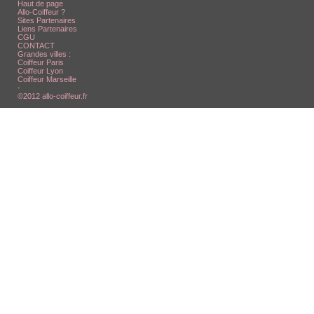
Haut de page
Allo-Coiffeur ?
Sites Partenaires
Liens Partenaires
CGU
CONTACT
Grandes villes :
Coiffeur Paris
Coiffeur Lyon
Coiffeur Marseille
-
©2012 allo-coiffeur.fr