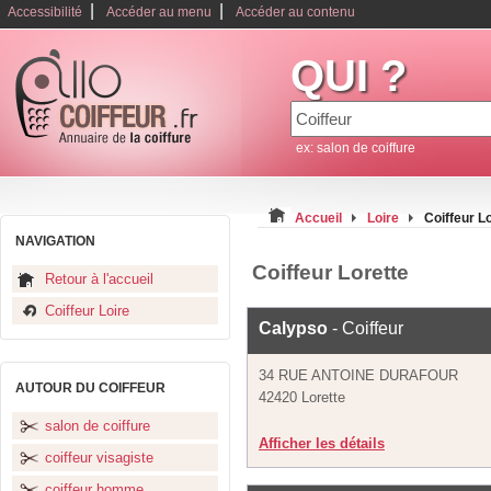
|
|
Accessibilité
Accéder au menu
Accéder au contenu
QUI ?
ex: salon de coiffure
Accueil
Loire
Coiffeur L
NAVIGATION
Coiffeur Lorette
Retour à l'accueil
Coiffeur Loire
Calypso
- Coiffeur
34 RUE ANTOINE DURAFOUR
AUTOUR DU COIFFEUR
42420 Lorette
salon de coiffure
Afficher les détails
coiffeur visagiste
coiffeur homme