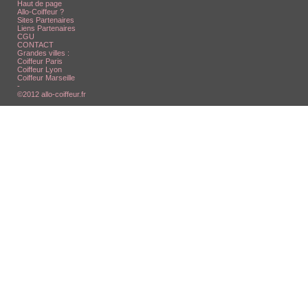
Haut de page
Allo-Coiffeur ?
Sites Partenaires
Liens Partenaires
CGU
CONTACT
Grandes villes :
Coiffeur Paris
Coiffeur Lyon
Coiffeur Marseille
-
©2012 allo-coiffeur.fr