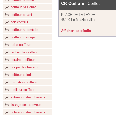
CK Coiffure
- Coiffeur
coiffeur pas cher
coiffeur enfant
PLACE DE LA LEYDE
48140 Le Malzieu-ville
bon coiffeur
coiffeur à domicile
Afficher les détails
coiffeur mariage
tarifs coiffeur
recherche coiffeur
horaires coiffeur
coupe de cheveux
coiffeur coloriste
formation coiffeur
meilleur coiffeur
extension des cheveux
lissage des cheveux
coloration des cheveux