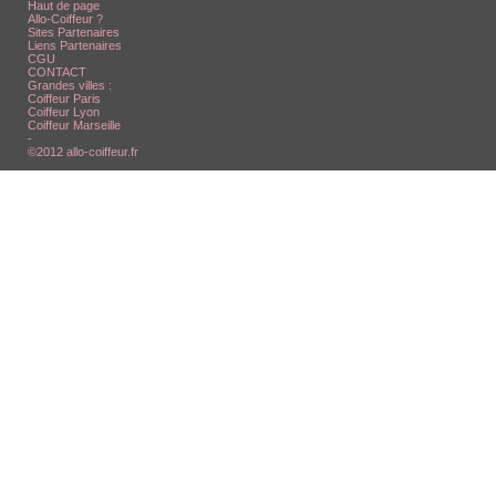
Haut de page
Allo-Coiffeur ?
Sites Partenaires
Liens Partenaires
CGU
CONTACT
Grandes villes :
Coiffeur Paris
Coiffeur Lyon
Coiffeur Marseille
-
©2012 allo-coiffeur.fr