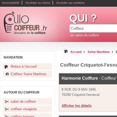
|
|
Accessibilité
Accéder au menu
Accéder au contenu
QUI ?
ex: salon de coiffure
Accueil
Seine Maritime
NAVIGATION
Coiffeur Criquetot-l'esn
Retour à l'accueil
Coiffeur Seine Maritime
Harmonie Coiffure
- Coiffeur
8 RUE DU 8 MAI 1945
AUTOUR DU COIFFEUR
76280 Criquetot-l'esneval
salon de coiffure
Afficher les détails
coiffeur visagiste
coiffeur homme