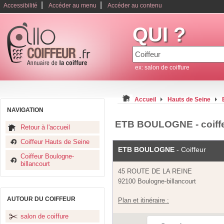
|
|
Accessibilité
Accéder au menu
Accéder au contenu
QUI ?
ex: salon de coiffure
Accueil
Hauts de Seine
NAVIGATION
ETB BOULOGNE - coiffe
Retour à l'accueil
Coiffeur Hauts de Seine
ETB BOULOGNE
- Coiffeur
Coiffeur Boulogne-
billancourt
45 ROUTE DE LA REINE
92100 Boulogne-billancourt
AUTOUR DU COIFFEUR
Plan et itinéraire :
salon de coiffure