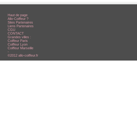
Haut de page
Allo-Coiffeur ?
Sites Partenaires
Liens Partenaires
CGU
CONTACT
Grandes villes :
Coiffeur Paris
Coiffeur Lyon
Coiffeur Marseille
-
©2012 allo-coiffeur.fr