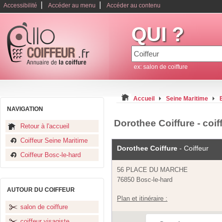
|
|
Accessibilité
Accéder au menu
Accéder au contenu
QUI ?
ex: salon de coiffure
Accueil
Seine Maritime
NAVIGATION
Dorothee Coiffure - coif
Retour à l'accueil
Coiffeur Seine Maritime
Dorothee Coiffure
- Coiffeur
Coiffeur Bosc-le-hard
56 PLACE DU MARCHE
76850 Bosc-le-hard
AUTOUR DU COIFFEUR
Plan et itinéraire :
salon de coiffure
coiffeur visagiste